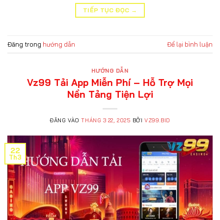
TIẾP TỤC ĐỌC
→
Đăng trong
hướng dẫn
Để lại bình luận
HƯỚNG DẪN
Vz99 Tải App Miễn Phí – Hỗ Trợ Mọi
Nền Tảng Tiện Lợi
ĐĂNG VÀO
THÁNG 3 22, 2025
BỞI
VZ99.BID
22
Th3