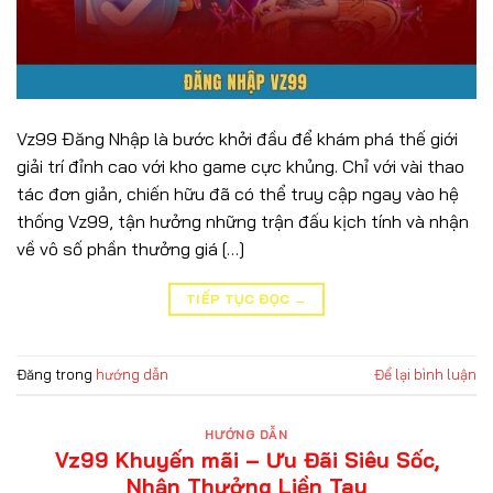
Vz99 Đăng Nhập là bước khởi đầu để khám phá thế giới
giải trí đỉnh cao với kho game cực khủng. Chỉ với vài thao
tác đơn giản, chiến hữu đã có thể truy cập ngay vào hệ
thống Vz99, tận hưởng những trận đấu kịch tính và nhận
về vô số phần thưởng giá […]
TIẾP TỤC ĐỌC
→
Đăng trong
hướng dẫn
Để lại bình luận
HƯỚNG DẪN
Vz99 Khuyến mãi – Ưu Đãi Siêu Sốc,
Nhận Thưởng Liền Tay