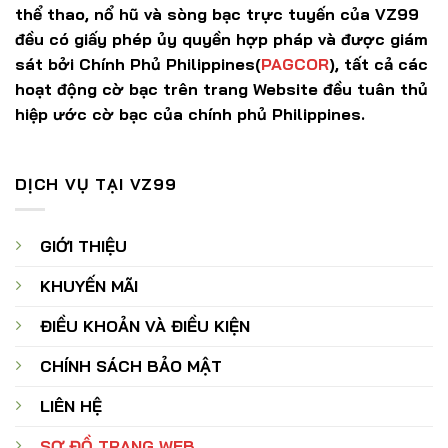
thể thao, nổ hũ và sòng bạc trực tuyến của VZ99
đều có giấy phép ủy quyền hợp pháp và được giám
sát bởi Chính Phủ Philippines(
PAGCOR
), tất cả các
hoạt động cờ bạc trên trang Website đều tuân thủ
hiệp ước cờ bạc của chính phủ Philippines.
DỊCH VỤ TẠI VZ99
GIỚI THIỆU
KHUYẾN MÃI
ĐIỀU KHOẢN VÀ ĐIỀU KIỆN
CHÍNH SÁCH BẢO MẬT
LIÊN HỆ
SƠ ĐỒ TRANG WEB